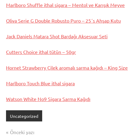
Marlboro Shuffle ithal sigara – Mentol ve Karışık Meyve
Oliva Serie G Double Robusto Puro – 25´s Ahşap Kutu
Jack Daniels Matara Shot Bardağı Aksesuar Seti
Cutters Choice ithal tütün – 50gr
Hornet Strawberry Çilek aromalı sarma kağıdı – King Size
Marlboro Touch Blue ithal sigara
Watson White No9 Sigara Sarma Kağıdı
Uncategorized
Yazı
Önceki yazı