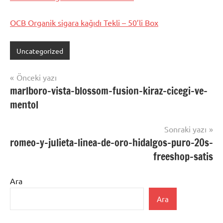
OCB Organik sigara kağıdı Tekli – 50’li Box
Uncategorized
Yazı
Önceki yazı
marlboro-vista-blossom-fusion-kiraz-cicegi-ve-
gezinmesi
mentol
Sonraki yazı
romeo-y-julieta-linea-de-oro-hidalgos-puro-20s-
freeshop-satis
Ara
Ara