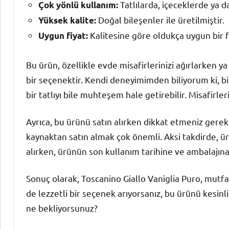
Tatlılarda, içeceklerde ya da
Çok yönlü kullanım:
Doğal bileşenler ile üretilmiştir.
Yüksek kalite:
Kalitesine göre oldukça uygun bir fi
Uygun fiyat:
Bu ürün, özellikle evde misafirlerinizi ağırlarken ya
bir seçenektir. Kendi deneyimimden biliyorum ki, b
bir tatlıyı bile muhteşem hale getirebilir. Misafirl
Ayrıca, bu ürünü satın alırken dikkat etmeniz gereke
kaynaktan satın almak çok önemli. Aksi takdirde, ürü
alırken, ürünün son kullanım tarihine ve ambalajına
Sonuç olarak, Toscanino Giallo Vaniglia Puro, mutf
de lezzetli bir seçenek arıyorsanız, bu ürünü kesinli
ne bekliyorsunuz?