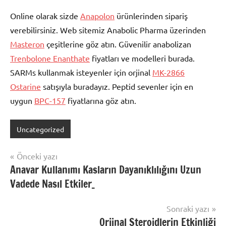
Online olarak sizde
Anapolon
ürünlerinden sipariş
verebilirsiniz. Web sitemiz Anabolic Pharma üzerinden
Masteron
çeşitlerine göz atın. Güvenilir anabolizan
Trenbolone Enanthate
fiyatları ve modelleri burada.
SARMs kullanmak isteyenler için orjinal
MK-2866
Ostarine
satışıyla buradayız. Peptid sevenler için en
uygun
BPC-157
fiyatlarına göz atın.
Uncategorized
Yazı
Önceki yazı
Anavar Kullanımı Kasların Dayanıklılığını Uzun
gezinmesi
Vadede Nasıl Etkiler_
Sonraki yazı
Orjinal Steroidlerin Etkinliği