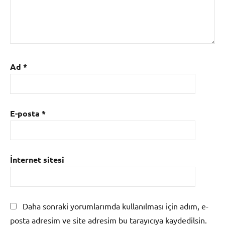
Ad
*
E-posta
*
İnternet sitesi
Daha sonraki yorumlarımda kullanılması için adım, e-
posta adresim ve site adresim bu tarayıcıya kaydedilsin.