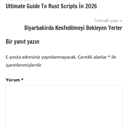
Ultimate Guide To Rust Scripts İn 2026
gezinmesi
Sonraki yazı
Diyarbakirda Kesfedilmeyi Bekleyen Yerler
Bir yanıt yazın
E-posta adresiniz yayınlanmayacak.
Gerekli alanlar
*
ile
işaretlenmişlerdir
Yorum
*