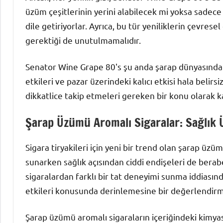
üzüm çeşitlerinin yerini alabilecek mi yoksa sadec
dile getiriyorlar. Ayrıca, bu tür yeniliklerin çevrese
gerektiği de unutulmamalıdır.
Senator Wine Grape 80's şu anda şarap dünyasında ö
etkileri ve pazar üzerindeki kalıcı etkisi hala belir
dikkatlice takip etmeleri gereken bir konu olarak ka
Şarap Üzümü Aromalı Sigaralar: Sağlık Ü
Sigara tiryakileri için yeni bir trend olan şarap üzüm
sunarken sağlık açısından ciddi endişeleri de berabe
sigaralardan farklı bir tat deneyimi sunma iddiasın
etkileri konusunda derinlemesine bir değerlendirm
Şarap üzümü aromalı sigaraların içeriğindeki kimyas