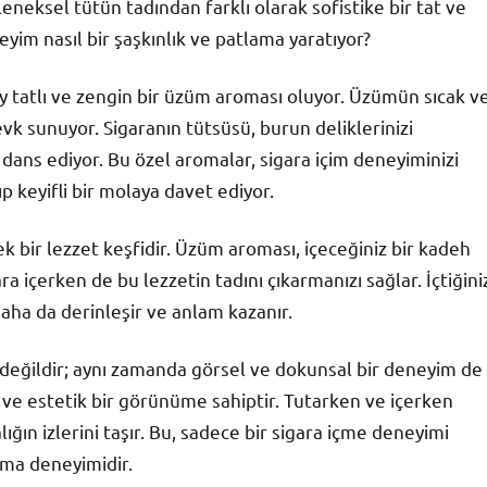
eneksel tütün tadından farklı olarak sofistike bir tat ve
yim nasıl bir şaşkınlık ve patlama yaratıyor?
 şey tatlı ve zengin bir üzüm aroması oluyor. Üzümün sıcak v
evk sunuyor. Sigaranın tütsüsü, burun deliklerinizi
 dans ediyor. Bu özel aromalar, sigara içim deneyiminizi
p keyifli bir molaya davet ediyor.
ek bir lezzet keşfidir. Üzüm aroması, içeceğiniz bir kadeh
ara içerken de bu lezzetin tadını çıkarmanızı sağlar. İçtiğini
ha da derinleşir ve anlam kazanır.
lı değildir; aynı zamanda görsel ve dokunsal bir deneyim de
rif ve estetik bir görünüme sahiptir. Tutarken ve içerken
ığın izlerini taşır. Bu, sadece bir sigara içme deneyimi
rma deneyimidir.