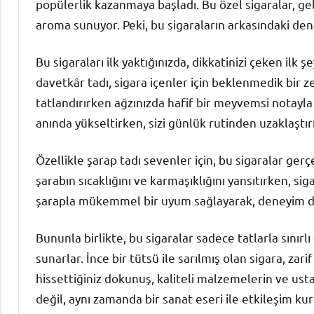
popülerlik kazanmaya başladı. Bu özel sigaralar, gel
aroma sunuyor. Peki, bu sigaraların arkasındaki dene
Bu sigaraları ilk yaktığınızda, dikkatinizi çeken ilk
davetkâr tadı, sigara içenler için beklenmedik bir z
tatlandırırken ağzınızda hafif bir meyvemsi notayla
anında yükseltirken, sizi günlük rutinden uzaklaştırı
Özellikle şarap tadı sevenler için, bu sigaralar gerç
şarabın sıcaklığını ve karmaşıklığını yansıtırken, sig
şarapla mükemmel bir uyum sağlayarak, deneyim da
Bununla birlikte, bu sigaralar sadece tatlarla sınır
sunarlar. İnce bir tütsü ile sarılmış olan sigara, za
hissettiğiniz dokunuş, kaliteli malzemelerin ve ustal
değil, aynı zamanda bir sanat eseri ile etkileşim ku