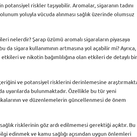
n potansiyel riskler taşıyabilir. Aromalar, sigaranın tadını
 solunum yoluyla vücuda alınması sağlık üzerinde olumsuz
kileri nelerdir? Şarap üzümü aromalı sigaraların piyasaya
u da sigara kullanımının artmasına yol açabilir mi? Ayrıca,
kileri ve nikotin bağımlılığına olan etkileri de detaylı bi
çeriğini ve potansiyel risklerini derinlemesine araştırmakt
da uyarılarda bulunmaktadır. Özellikle bu tür yeni
litikalarının ve düzenlemelerin güncellenmesi de önem
ağlık risklerinin göz ardı edilmemesi gerektiği açıktır. Bu
 bilgi edinmek ve kamu sağlığı açısından uygun önlemleri