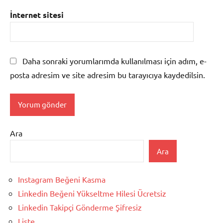
İnternet sitesi
Daha sonraki yorumlarımda kullanılması için adım, e-
posta adresim ve site adresim bu tarayıcıya kaydedilsin.
Ara
Ara
Instagram Beğeni Kasma
Linkedin Beğeni Yükseltme Hilesi Ücretsiz
Linkedin Takipçi Gönderme Şifresiz
Liste