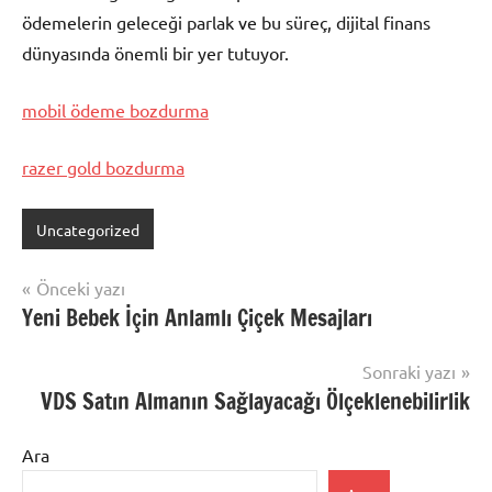
ödemelerin geleceği parlak ve bu süreç, dijital finans
dünyasında önemli bir yer tutuyor.
mobil ödeme bozdurma
razer gold bozdurma
Uncategorized
Yazı
Önceki yazı
Yeni Bebek İçin Anlamlı Çiçek Mesajları
gezinmesi
Sonraki yazı
VDS Satın Almanın Sağlayacağı Ölçeklenebilirlik
Ara