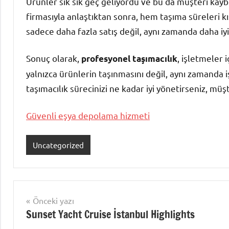
Ürünler sık sık geç geliyordu ve bu da müşteri kaybı
firmasıyla anlaştıktan sonra, hem taşıma süreleri 
sadece daha fazla satış değil, aynı zamanda daha iyi 
Sonuç olarak,
, işletmeler 
profesyonel taşımacılık
yalnızca ürünlerin taşınmasını değil, aynı zamanda 
taşımacılık sürecinizi ne kadar iyi yönetirseniz, müş
Güvenli eşya depolama hizmeti
Uncategorized
Yazı
Önceki yazı
Sunset Yacht Cruise İstanbul Highlights
gezinmesi