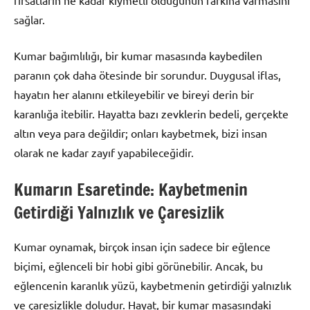
fırsatların ne kadar kıymetli olduğunun farkına varmasını
sağlar.
Kumar bağımlılığı, bir kumar masasında kaybedilen
paranın çok daha ötesinde bir sorundur. Duygusal iflas,
hayatın her alanını etkileyebilir ve bireyi derin bir
karanlığa itebilir. Hayatta bazı zevklerin bedeli, gerçekte
altın veya para değildir; onları kaybetmek, bizi insan
olarak ne kadar zayıf yapabileceğidir.
Kumarın Esaretinde: Kaybetmenin
Getirdiği Yalnızlık ve Çaresizlik
Kumar oynamak, birçok insan için sadece bir eğlence
biçimi, eğlenceli bir hobi gibi görünebilir. Ancak, bu
eğlencenin karanlık yüzü, kaybetmenin getirdiği yalnızlık
ve çaresizlikle doludur. Hayat, bir kumar masasındaki