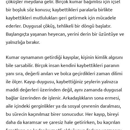
çöküşler meydana gelir. Birçok kumar bağımlısı için içsel
bir boşluk söz konusu; kaybettikleri paralarla birlikte
kaybettikleri mutlulukları geri getirmek için mücadele
ederler. Duygusal çöküş, tehlikeli bir döngü başlatır.
Başlangıçta yaşanan heyecan, yerini derin bir üzüntüye ve
yalnızlığa bırakır.
Kumar oynamanın getirdiği kayıplar, kişinin kimlik algısını
bile sarsabilir. Birçok insan kendini kaybettikleri paranın
yanı sıra, değerli anıları ve bolca geçirdikleri zaman dilimi
ile ölçer. Kayıp duygusu, kaybettiğiniz şeylerin yalnızca
maddi değerleri üzerinden değil, aynı zamanda duygusal
bağlar üzerinden de işlenir. Arkadaşlıkların sona ermesi,
aile içindeki gerginlikler ya da sosyal çevrenin daralması,
bu sürecin kaçınılmaz birer sonucudur. Her kayıp, bireyi
daha da karamsar ve çaresiz hale getirirken, bu kaçırılan