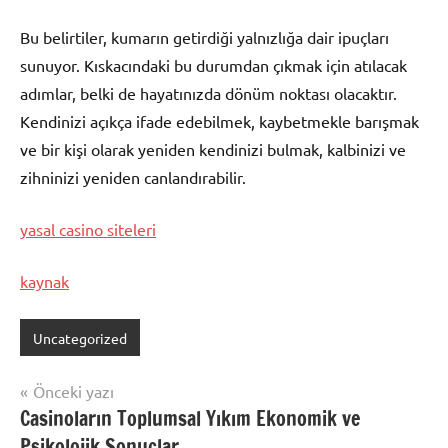
Bu belirtiler, kumarın getirdiği yalnızlığa dair ipuçları
sunuyor. Kıskacındaki bu durumdan çıkmak için atılacak
adımlar, belki de hayatınızda dönüm noktası olacaktır.
Kendinizi açıkça ifade edebilmek, kaybetmekle barışmak
ve bir kişi olarak yeniden kendinizi bulmak, kalbinizi ve
zihninizi yeniden canlandırabilir.
yasal casino siteleri
kaynak
Uncategorized
Yazı
Önceki yazı
Casinoların Toplumsal Yıkım Ekonomik ve
gezinmesi
Psikolojik Sonuçlar