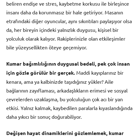
beliren endişe ve stres, kaybetme korkusu ile birleşince
insanı daha da korunmasız bir hale getiriyor. Masanın
etrafındaki diğer oyuncular, aynı sıkıntıları paylaşıyor olsa
da, her bireyin içindeki yalnızlık duygusu, kişisel bir
yolculuk olarak kalıyor. Rakiplerinizle olan etkileşimler
bile yüzeysellikten öteye geçemiyor.
Kumar bağımlılığının duygusal bedeli, pek çok insan
için gözle görülür bir gerçek.
Maddi kayıplarınız bir
kenara, ama ya kalbinizde taşıdığınız yükler? Aile
bağlarının zayıflaması, arkadaşlıkların erimesi ve sosyal
çevrelerden uzaklaşma, bu yolculuğun çok acı bir yan
etkisi. Yalnız kalmak, kaybedilen paralarla kıyaslandığında
daha yıkıcı bir sonuç doğurabiliyor.
Değişen hayat dinamiklerini gözlemlemek, kumar