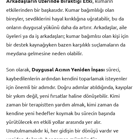
Arkadaşların Üzerinde Bıraktığı Etki
, kumarın
etkilerinden bir başkasıdır. Kumar bağımlılığı olan
bireyler, sevdiklerini hayal kırıklığına uğratabilir, bu da
onların duygusal yükünü daha da artırır. Arkadaşlar, aile
üyeleri ya da iş arkadaşları; kumar bağımlısı olan kişi için
bir destek kaynağıyken bazen karşılıklı suçlamaların da
meydana gelmesine neden olabilir.
Son olarak,
Duygusal Acının Yeniden İnşası
süreci,
kaybedilenlerin ardından kendini toparlamak isteyenler
için önemli bir adımdır. Doğru adımlar atıldığında, kayıplar
bir yıkım değil, yeni fırsatlar haline dönüşebilir. Kimi
zaman bir terapistten yardım almak, kimi zaman da
kendine yeni hedefler koymak bu sürecin başında
yürütülecek en etkili yollar arasında yer alır.
Unutulmamalıdır ki, her gidişin bir dönüşü vardır ve