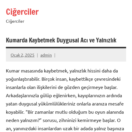
İçeriğe
Ciğerciler
geç
Ciğerciler
Kumarda Kaybetmek Duygusal Acı ve Yalnızlık
Ocak 2, 2025
admin
Kumar masasında kaybetmek, yalnızlık hissini daha da
yoğunlaştırabilir. Birçok insan, kaybettikçe çevresindeki
insanlarla olan ilişkilerini de gözden geçirmeye başlar.
Arkadaşlarınızla gülüp eğlenirken, kayıplarınızın ardında
yatan duygusal yükümlülükleriniz onlarla aranıza mesafe
koyabilir. “Bir zamanlar mutlu olduğum bu oyun alanında
neden yalnızım?” sorusu, zihninizi kemirmeye başlar. O
an, yanınızdaki insanlardan uzak bir adada yalnız başınıza