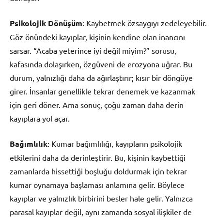
Psikolojik Dönüşüm
: Kaybetmek özsaygıyı zedeleyebilir.
Göz önündeki kayıplar, kişinin kendine olan inancını
sarsar. “Acaba yeterince iyi değil miyim?” sorusu,
kafasında dolaşırken, özgüveni de erozyona uğrar. Bu
durum, yalnızlığı daha da ağırlaştırır; kısır bir döngüye
girer. İnsanlar genellikle tekrar denemek ve kazanmak
için geri döner. Ama sonuç, çoğu zaman daha derin
kayıplara yol açar.
Bağımlılık
: Kumar bağımlılığı, kayıpların psikolojik
etkilerini daha da derinleştirir. Bu, kişinin kaybettiği
zamanlarda hissettiği boşluğu doldurmak için tekrar
kumar oynamaya başlaması anlamına gelir. Böylece
kayıplar ve yalnızlık birbirini besler hale gelir. Yalnızca
parasal kayıplar değil, aynı zamanda sosyal ilişkiler de