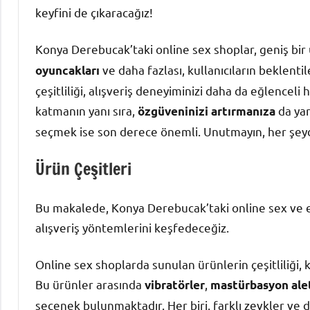
keyfini de çıkaracağız!
Konya Derebucak’taki online sex shoplar, geniş bir
ve daha fazlası, kullanıcıların beklentil
oyuncakları
çeşitliliği, alışveriş deneyiminizi daha da eğlenceli 
katmanın yanı sıra,
da yar
özgüveninizi artırmanıza
seçmek ise son derece önemli. Unutmayın, her şeyde
Ürün Çeşitleri
Bu makalede, Konya Derebucak’taki online sex ve ero
alışveriş yöntemlerini keşfedeceğiz.
Online sex shoplarda sunulan ürünlerin çeşitliliği, k
Bu ürünler arasında
,
vibratörler
mastürbasyon alet
seçenek bulunmaktadır. Her biri, farklı zevkler ve d