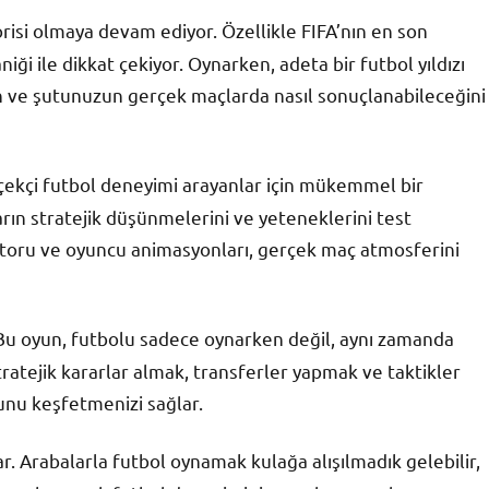
vorisi olmaya devam ediyor. Özellikle FIFA’nın en son
ği ile dikkat çekiyor. Oynarken, adeta bir futbol yıldızı
zın ve şutunuzun gerçek maçlarda nasıl sonuçlanabileceğini
rçekçi futbol deneyimi arayanlar için mükemmel bir
arın stratejik düşünmelerini ve yeteneklerini test
otoru ve oyuncu animasyonları, gerçek maç atmosferini
 Bu oyun, futbolu sadece oynarken değil, aynı zamanda
ratejik kararlar almak, transferler yapmak ve taktikler
unu keşfetmenizi sağlar.
unar. Arabalarla futbol oynamak kulağa alışılmadık gelebilir,