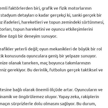
mli faktörlerden biri, grafik ve fizik motorlarının
stadyum detayları o kadar gerçekçi ki, sanki gerçek bir
üz ifadeleri, hareketleri ve topun zemindeki sürtünmesi,
torları, topun hareketini ve oyuncu etkileşimlerini
ndine özgü bir deneyim sunuyor.
fikler yeterli değil; oyun mekanikleri de büyük bir rol
aktik konusunda oyunculara geniş bir yelpaze sunuyor.
enize olanak tanırken, maç boyunca takımlarınızın
niz gerekiyor. Bu derinlik, futbolun gerçek taktiksel ve
itesine bağlı olarak önemli ölçüde artar. Oyuncuların ve
 dinamik ve öngörülemez oluyor. Yapay zeka, rakiplerin
 maçın sürprizlerle dolu olmasını sağlıyor. Bu durum,