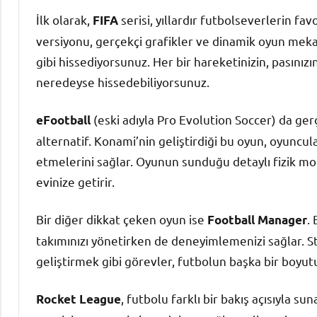
İlk olarak,
serisi, yıllardır futbolseverlerin fa
FIFA
versiyonu, gerçekçi grafikler ve dinamik oyun mekani
gibi hissediyorsunuz. Her bir hareketinizin, pasını
neredeyse hissedebiliyorsunuz.
(eski adıyla Pro Evolution Soccer) da ge
eFootball
alternatif. Konami’nin geliştirdiği bu oyun, oyuncul
etmelerini sağlar. Oyunun sunduğu detaylı fizik m
evinize getirir.
Bir diğer dikkat çeken oyun ise
.
Football Manager
takımınızı yönetirken de deneyimlemenizi sağlar. St
geliştirmek gibi görevler, futbolun başka bir boyut
, futbolu farklı bir bakış açısıyla s
Rocket League