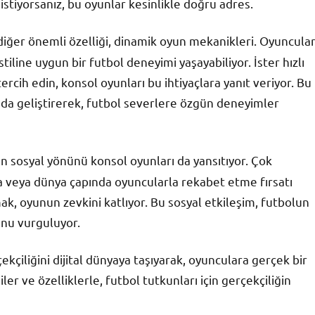
k istiyorsanız, bu oyunlar kesinlikle doğru adres.
 diğer önemli özelliği, dinamik oyun mekanikleri. Oyuncular
tiline uygun bir futbol deneyimi yaşayabiliyor. İster hızlı
ercih edin, konsol oyunları bu ihtiyaçlara yanıt veriyor. Bu
 da geliştirerek, futbol severlere özgün deneyimler
un sosyal yönünü konsol oyunları da yansıtıyor. Çok
la veya dünya çapında oyuncularla rekabet etme fırsatı
k, oyunun zevkini katlıyor. Bu sosyal etkileşim, futbolun
unu vurguluyor.
kçiliğini dijital dünyaya taşıyarak, oyunculara gerçek bir
er ve özelliklerle, futbol tutkunları için gerçekçiliğin