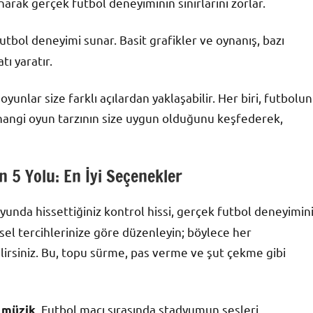
arak gerçek futbol deneyiminin sınırlarını zorlar.
futbol deneyimi sunar. Basit grafikler ve oynanış, bazı
ı yaratır.
nlar size farklı açılardan yaklaşabilir. Her biri, futbolun
 hangi oyun tarzının size uygun olduğunu keşfederek,
 5 Yolu: En İyi Seçenekler
yunda hissettiğiniz kontrol hissi, gerçek futbol deneyimin
şisel tercihlerinize göre düzenleyin; böylece her
ilirsiniz. Bu, topu sürme, pas verme ve şut çekme gibi
. Futbol maçı sırasında stadyumun sesleri,
e müzik