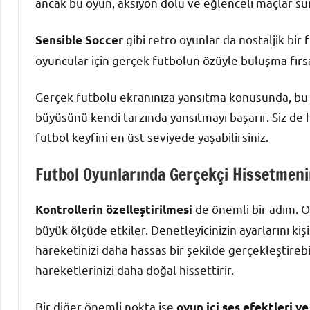
ancak bu oyun, aksiyon dolu ve eğlenceli maçlar sun
gibi retro oyunlar da nostaljik bir 
Sensible Soccer
oyuncular için gerçek futbolun özüyle buluşma fırsat
Gerçek futbolu ekranınıza yansıtma konusunda, bu oyu
büyüsünü kendi tarzında yansıtmayı başarır. Siz de
futbol keyfini en üst seviyede yaşabilirsiniz.
Futbol Oyunlarında Gerçekçi Hissetmenin
de önemli bir adım. O
Kontrollerin özelleştirilmesi
büyük ölçüde etkiler. Denetleyicinizin ayarlarını ki
hareketinizi daha hassas bir şekilde gerçekleştireb
hareketlerinizi daha doğal hissettirir.
Bir diğer önemli nokta ise
oyun içi ses efektleri v