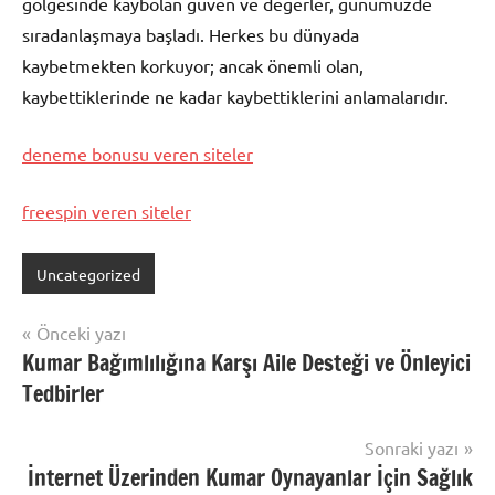
gölgesinde kaybolan güven ve değerler, günümüzde
sıradanlaşmaya başladı. Herkes bu dünyada
kaybetmekten korkuyor; ancak önemli olan,
kaybettiklerinde ne kadar kaybettiklerini anlamalarıdır.
deneme bonusu veren siteler
freespin veren siteler
Uncategorized
Yazı
Önceki yazı
Kumar Bağımlılığına Karşı Aile Desteği ve Önleyici
gezinmesi
Tedbirler
Sonraki yazı
İnternet Üzerinden Kumar Oynayanlar İçin Sağlık