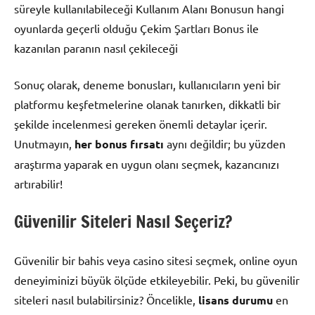
süreyle kullanılabileceği Kullanım Alanı Bonusun hangi
oyunlarda geçerli olduğu Çekim Şartları Bonus ile
kazanılan paranın nasıl çekileceği
Sonuç olarak, deneme bonusları, kullanıcıların yeni bir
platformu keşfetmelerine olanak tanırken, dikkatli bir
şekilde incelenmesi gereken önemli detaylar içerir.
Unutmayın,
her bonus fırsatı
aynı değildir; bu yüzden
araştırma yaparak en uygun olanı seçmek, kazancınızı
artırabilir!
Güvenilir Siteleri Nasıl Seçeriz?
Güvenilir bir bahis veya casino sitesi seçmek, online oyun
deneyiminizi büyük ölçüde etkileyebilir. Peki, bu güvenilir
siteleri nasıl bulabilirsiniz? Öncelikle,
lisans durumu
en