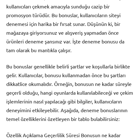
kullanıcıları çekmek amacıyla sunduğu cazip bir
promosyon türüdür. Bu bonuslar, kullanıcıların siteyi
denemesi için harika bir fırsat sunar. Düşünün ki, bir
mağazaya giriyorsunuz ve alışveriş yapmadan önce
ürünleri deneme şansınız var. İşte deneme bonusu da
tam olarak bu mantıkla çalışır.
Bu bonuslar genellikle belirli şartlar ve koşullarla birlikte
gelir. Kullanıcılar, bonusu kullanmadan önce bu şartları
dikkatlice okumalıdır. Örneğin, bonusun ne kadar süreyle
geçerli olduğu, hangi oyunlarda kullanılabileceği ve çekim
işlemlerinin nasıl yapılacağı gibi bilgiler, kullanıcıların
deneyimini etkileyebilir. Aşağıda, deneme bonuslarının
temel özelliklerini özetleyen bir tablo bulabilirsiniz:
Özellik Açıklama Geçerlilik Süresi Bonusun ne kadar