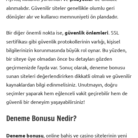
alınmalıdır. Güvenilir siteler genellikle olumlu geri
dönüşler alır ve kullanıcı memnuniyeti ön plandadır.
Bir diğer önemli nokta ise,
güvenlik önlemleri
. SSL
sertifikası gibi güvenlik protokollerinin varlığı, kişisel
bilgilerinizin korunmasında büyük rol oynar. Bu yüzden,
bir siteye üye olmadan önce bu detayları gözden
geçirmenizde fayda var. Sonuç olarak, deneme bonusu
sunan siteleri değerlendirirken dikkatli olmalı ve güvenilir
kaynaklardan bilgi edinmelisiniz. Unutmayın, doğru
seçimler yaparak hem eğlenceli vakit geçirebilir hem de
güvenli bir deneyim yaşayabilirsiniz!
Deneme Bonusu Nedir?
Deneme bonusu
, online bahis ve casino sitelerinin yeni