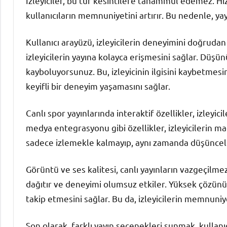
İzleyiciler, bu tür kesintilere tahammül edemez. Hızlı
kullanıcıların memnuniyetini artırır. Bu nedenle, yay
Kullanıcı arayüzü, izleyicilerin deneyimini doğrudan e
izleyicilerin yayına kolayca erişmesini sağlar. Düşü
kayboluyorsunuz. Bu, izleyicinin ilgisini kaybetmesin
keyifli bir deneyim yaşamasını sağlar.
Canlı spor yayınlarında interaktif özellikler, izleyici
medya entegrasyonu gibi özellikler, izleyicilerin ma
sadece izlemekle kalmayıp, aynı zamanda düşünceler
Görüntü ve ses kalitesi, canlı yayınların vazgeçilmez u
dağıtır ve deneyimi olumsuz etkiler. Yüksek çözünürl
takip etmesini sağlar. Bu da, izleyicilerin memnuniyet
Son olarak, farklı yayın seçenekleri sunmak, kullanıcı