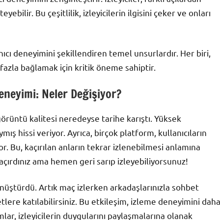
bilir. Bu çeşitlilik, izleyicilerin ilgisini çeker ve onları
nıcı deneyimini şekillendiren temel unsurlardır. Her biri,
fazla bağlamak için kritik öneme sahiptir.
Deneyimi: Neler Değişiyor?
görüntü kalitesi neredeyse tarihe karıştı. Yüksek
ış hissi veriyor. Ayrıca, birçok platform, kullanıcıların
r. Bu, kaçırılan anların tekrar izlenebilmesi anlamına
kaçırdınız ama hemen geri sarıp izleyebiliyorsunuz!
ştürdü. Artık maç izlerken arkadaşlarınızla sohbet
etlere katılabilirsiniz. Bu etkileşim, izleme deneyimini dah
mlar, izleyicilerin duygularını paylaşmalarına olanak