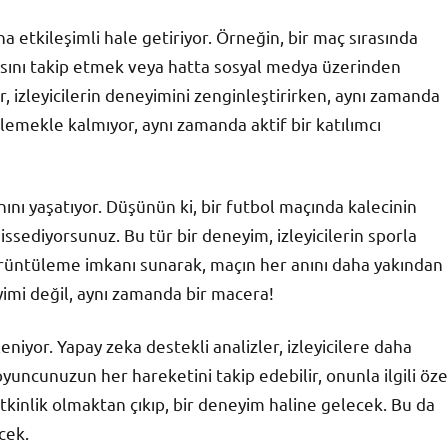
ha etkileşimli hale getiriyor. Örneğin, bir maç sırasında
nsını takip etmek veya hatta sosyal medya üzerinden
 izleyicilerin deneyimini zenginleştirirken, aynı zamanda
zlemekle kalmıyor, aynı zamanda aktif bir katılımcı
ını yaşatıyor. Düşünün ki, bir futbol maçında kalecinin
ssediyorsunuz. Bu tür bir deneyim, izleyicilerin sporla
 görüntüleme imkanı sunarak, maçın her anını daha yakından
yimi değil, aynı zamanda bir macera!
niyor. Yapay zeka destekli analizler, izleyicilere daha
 oyuncunuzun her hareketini takip edebilir, onunla ilgili öze
r etkinlik olmaktan çıkıp, bir deneyim haline gelecek. Bu da
cek.