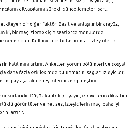
 bir internet bağlantısı ve kesintisiz bir yayın akışı,
ıncıların altyapılarını sürekli güncellemeleri şart.
tkileyen bir diğer faktör. Basit ve anlaşılır bir arayüz,
nün ki, bir maç izlemek için saatlerce menülerde
e neden olur. Kullanıcı dostu tasarımlar, izleyicilerin
lerin katılımını artırır. Anketler, yorum bölümleri ve sosyal
çla daha fazla etkileşimde bulunmasını sağlar. İzleyiciler,
ini paylaşarak deneyimlerini zenginleştirir.
nsurlarıdır. Düşük kaliteli bir yayın, izleyicilerin dikkatini
üklü görüntüler ve net ses, izleyicilerin maçı daha iyi
ini artırır.
 deneyimini zenginleştirir. İzleyiciler, farklı açılardan