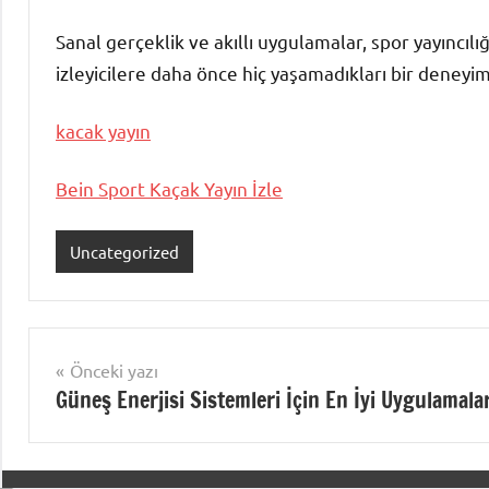
Sanal gerçeklik ve akıllı uygulamalar, spor yayıncılığı
izleyicilere daha önce hiç yaşamadıkları bir deneyi
kacak yayın
Bein Sport Kaçak Yayın İzle
Uncategorized
Yazı
Önceki yazı
Güneş Enerjisi Sistemleri İçin En İyi Uygulamala
gezinmesi