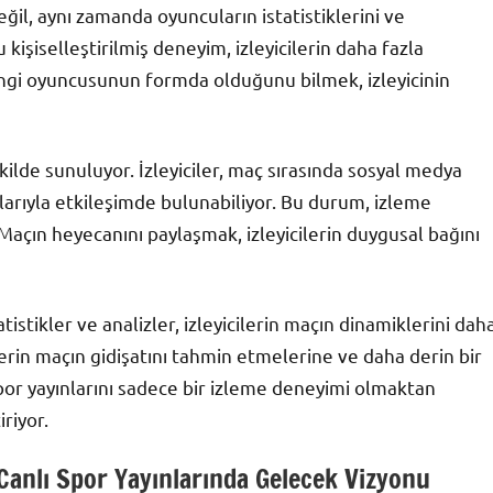
eğil, aynı zamanda oyuncuların istatistiklerini ve
 kişiselleştirilmiş deneyim, izleyicilerin daha fazla
angi oyuncusunun formda olduğunu bilmek, izleyicinin
ekilde sunuluyor. İzleyiciler, maç sırasında sosyal medya
larıyla etkileşimde bulunabiliyor. Bu durum, izleme
 Maçın heyecanını paylaşmak, izleyicilerin duygusal bağını
atistikler ve analizler, izleyicilerin maçın dinamiklerini dah
cilerin maçın gidişatını tahmin etmelerine ve daha derin bir
spor yayınlarını sadece bir izleme deneyimi olmaktan
riyor.
 Canlı Spor Yayınlarında Gelecek Vizyonu