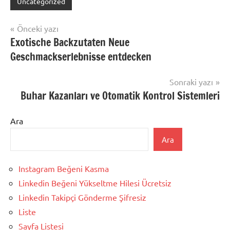
Uncategorized
Yazı
Önceki yazı
Exotische Backzutaten Neue
gezinmesi
Geschmackserlebnisse entdecken
Sonraki yazı
Buhar Kazanları ve Otomatik Kontrol Sistemleri
Ara
Ara
Instagram Beğeni Kasma
Linkedin Beğeni Yükseltme Hilesi Ücretsiz
Linkedin Takipçi Gönderme Şifresiz
Liste
Sayfa Listesi