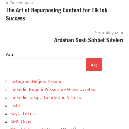
Yazı
Önceki yazı
The Art of Repurposing Content for TikTok
gezinmesi
Success
Sonraki yazı
Ardahan Seslı Sohbet Sıtelerı
Ara
Ara
Instagram Beğeni Kasma
Linkedin Beğeni Yükseltme Hilesi Ücretsiz
Linkedin Takipçi Gönderme Şifresiz
Liste
Sayfa Listesi
SMS Onay