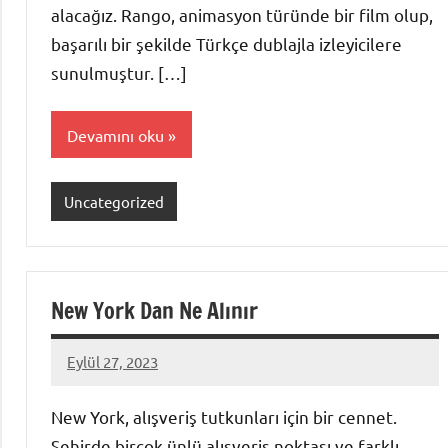
alacağız. Rango, animasyon türünde bir film olup,
başarılı bir şekilde Türkçe dublajla izleyicilere
sunulmuştur. […]
Devamını oku
Uncategorized
New York Dan Ne Alınır
Eylül 27, 2023
admin
New York, alışveriş tutkunları için bir cennet.
Şehirde birçok ünlü alışveriş noktası ve farklı