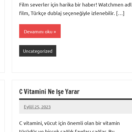
Film severler için harika bir haber! Watchmen adl
film, Türkçe dublaj seçeneğiyle izlenebilir. […]
Devamını oku
Uncategorized
C Vitamini Ne Işe Yarar
Eylül 25, 2023
admin
C vitamini, vücut için önemli olan bir vitamin
türüdür ve birçok sağlık faydası sağlar. Bu