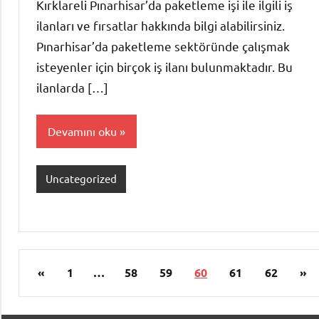
Kırklareli Pınarhisar’da paketleme işi ile ilgili iş
ilanları ve fırsatlar hakkında bilgi alabilirsiniz.
Pınarhisar’da paketleme sektöründe çalışmak
isteyenler için birçok iş ilanı bulunmaktadır. Bu
ilanlarda […]
Devamını oku
Uncategorized
Yazı
Önceki
Son
«
1
…
58
59
60
61
62
»
sayfalaması
yazılar
yaz